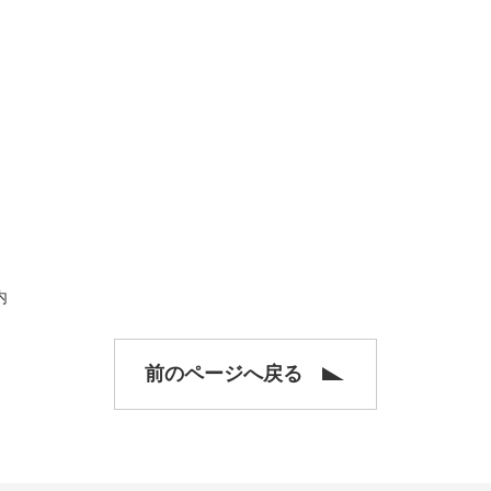
 (郵
内
前のページへ戻る